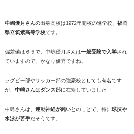
中嶋優月さんの
出身高校は1972年開校の進学校、
福岡
県立筑紫高等学校
です。
偏差値は６５で、中嶋優月さんは
一般受験で入学
され
ていますので、かなり優秀ですね。
ラグビー部やサッカー部の強豪校としても有名です
が、
中嶋さんはダンス部
に在籍していました。
中島さんは、
運動神経が鈍い
とのことで、特に
球技や
水泳が苦手
だそうです。