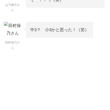
山下瞳月さ
ん
中3？ 小3かと思った！（笑）
田村保乃さ
ん