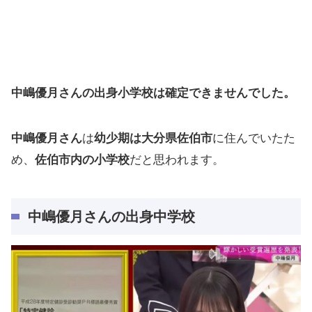
中嶋優月さんの
出身小学校は確定できませんでした。
中嶋優月さん
は
幼少期は大分県佐伯市
に住んでいたた
め、
佐伯市内の小学校
だと思われます。
中嶋優月さんの
出身中学校