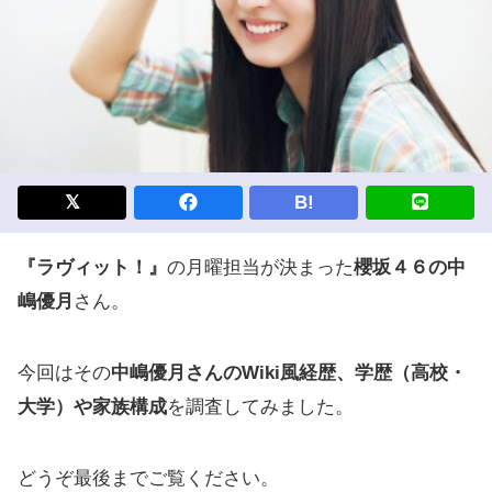
B!
『ラヴィット！』
の月曜担当が決まった
櫻坂４６の中
嶋優月
さん。
今回はその
中嶋優月さんのWiki風経歴、学歴（高校・
大学）や家族構成
を調査してみました。
どうぞ最後までご覧ください。