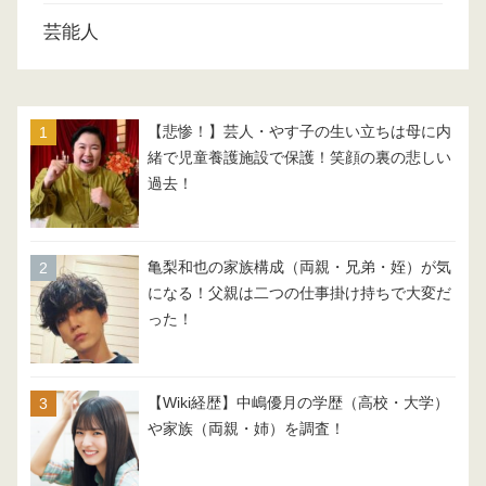
芸能人
【悲惨！】芸人・やす子の生い立ちは母に内
緒で児童養護施設で保護！笑顔の裏の悲しい
過去！
亀梨和也の家族構成（両親・兄弟・姪）が気
になる！父親は二つの仕事掛け持ちで大変だ
った！
【Wiki経歴】中嶋優月の学歴（高校・大学）
や家族（両親・姉）を調査！