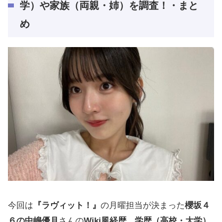
学）や家族（両親・姉）を調査！・まと
め
今回は
『ラヴィット！』
の月曜担当が決まった
櫻坂４
６の中嶋優月
さんの
Wiki風経歴、学歴（高校・大学）