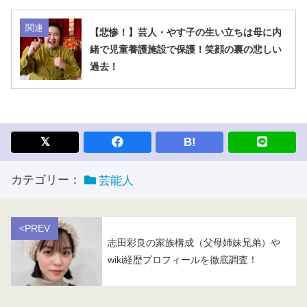
関連
【悲惨！】芸人・やす子の生い立ちは母に内
緒で児童養護施設で保護！笑顔の裏の悲しい
過去！
B!
カテゴリー：
芸能人
<PREV
志田彩良の家族構成（父母姉妹兄弟）や
wiki経歴プロフィールを徹底調査！