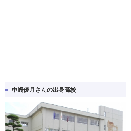
中嶋優月さんの
出身高校