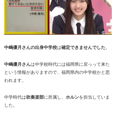
中嶋優月さんの出身中学校
は
確定できませんでした
。
中嶋優月さん
は中学校時代には福岡県に戻っって来た
という情報がありますので、福岡県内の中学校かと思
われます。
中学時代は
吹奏楽部
に所属し、
ホルン
を担当していま
した。